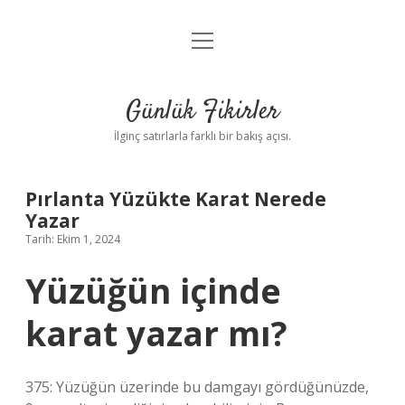
menüyü
Anasayfa
aç
Gizlilik Politikası
Günlük Fikirler
Yasal Uyarı
İlginç satırlarla farklı bir bakış açısı.
Hakkımızda
Pırlanta Yüzükte Karat Nerede
Yazar
Tarih: Ekim 1, 2024
Yüzüğün içinde
karat yazar mı?
375: Yüzüğün üzerinde bu damgayı gördüğünüzde,