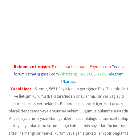
d.casino
Reklam ve İletişim:
E-mail:
backlinkpaneli@gmail.com
Teams:
forumhizmeti@gmail.com
Whatsapp: 0262 606 0 726
Telegram:
@karabul
Yasal Uyarı:
Sitemiz, 5651 Sayılı Kanun gereğince Bilgi Teknolojileri
ve İletişim Kurumu (BTK) tarafından onaylanmış bir Yer Sağlayıcı
olarak hizmet vermektedir. Bu nedenle, sitedeki içerikleri proaktif
olarak denetleme veya araştırma yükümlülüğümüz bulunmamaktadır.
Ancak, üyelerimiz yazdıkları içeriklerin sorumluluğunu taşımakta olup,
siteye üye olarak bu sorumluluğu kabul etmiş sayılırlar. Bu internet
sitesi, herhangi bir marka, kurum veya şahıs şirketi ile hiçbir bağlantısı