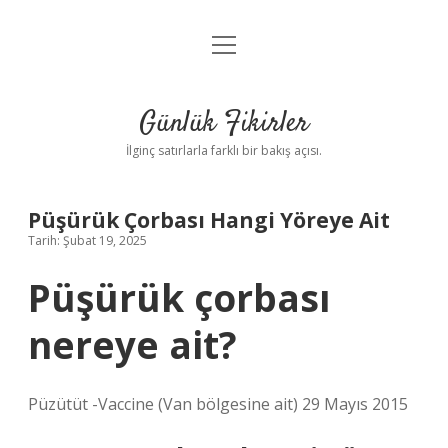
menüyü
Anasayfa
aç
Gizlilik Politikası
Günlük Fikirler
Yasal Uyarı
İlginç satırlarla farklı bir bakış açısı.
Hakkımızda
Püşürük Çorbası Hangi Yöreye Ait
Tarih: Şubat 19, 2025
Püşürük çorbası
nereye ait?
Püzütüt -Vaccine (Van bölgesine ait) 29 Mayıs 2015