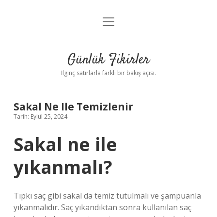
menüyü
Anasayfa
aç
Gizlilik Politikası
Günlük Fikirler
Yasal Uyarı
İlginç satırlarla farklı bir bakış açısı.
Hakkımızda
Sakal Ne Ile Temizlenir
Tarih: Eylül 25, 2024
Sakal ne ile
yıkanmalı?
Tıpkı saç gibi sakal da temiz tutulmalı ve şampuanla
yıkanmalıdır. Saç yıkandıktan sonra kullanılan saç