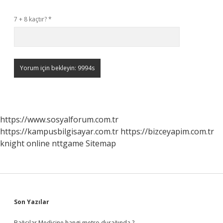
7 + 8 kaçtır?
*
https://www.sosyalforum.com.tr
https://kampusbilgisayar.com.tr
https://bizceyapim.com.tr
knight online
nttgame
Sitemap
Sidebar
Son Yazılar
Bağcılar Medicine hangi metro durağında ?