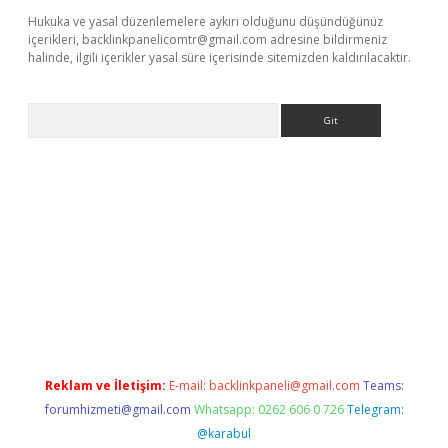
Hukuka ve yasal düzenlemelere aykırı olduğunu düşündüğünüz
içerikleri,
backlinkpanelicomtr@gmail.com
adresine bildirmeniz
halinde, ilgili içerikler yasal süre içerisinde sitemizden kaldırılacaktır.
Arama
no
Reklam ve İletişim:
E-mail:
backlinkpaneli@gmail.com
Teams:
forumhizmeti@gmail.com
Whatsapp: 0262 606 0 726
Telegram:
@karabul