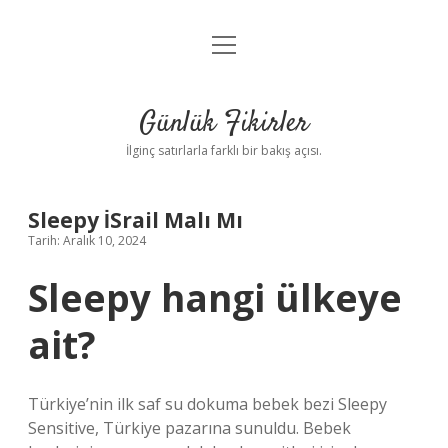
menüyü
Anasayfa
aç
Gizlilik Politikası
Günlük Fikirler
Yasal Uyarı
İlginç satırlarla farklı bir bakış açısı.
Hakkımızda
Sleepy İSrail Malı Mı
Tarih: Aralık 10, 2024
Sleepy hangi ülkeye
ait?
Türkiye’nin ilk saf su dokuma bebek bezi Sleepy
Sensitive, Türkiye pazarına sunuldu. Bebek