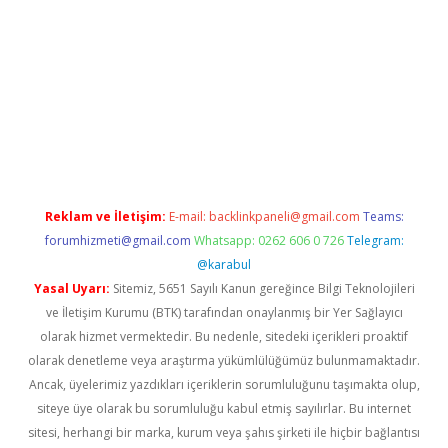
asino
Reklam ve İletişim:
E-mail:
backlinkpaneli@gmail.com
Teams:
forumhizmeti@gmail.com
Whatsapp: 0262 606 0 726
Telegram:
@karabul
Yasal Uyarı:
Sitemiz, 5651 Sayılı Kanun gereğince Bilgi Teknolojileri
ve İletişim Kurumu (BTK) tarafından onaylanmış bir Yer Sağlayıcı
olarak hizmet vermektedir. Bu nedenle, sitedeki içerikleri proaktif
olarak denetleme veya araştırma yükümlülüğümüz bulunmamaktadır.
Ancak, üyelerimiz yazdıkları içeriklerin sorumluluğunu taşımakta olup,
siteye üye olarak bu sorumluluğu kabul etmiş sayılırlar. Bu internet
sitesi, herhangi bir marka, kurum veya şahıs şirketi ile hiçbir bağlantısı