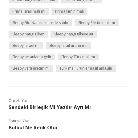
Prima İsrail malı mı
Prima kimin malı
Sleepy Bio Natural nerede satılır
Sleepy Filistin malı mı
Sleepy hangi ülken
Sleepy hangi ülkeye ait
Sleepy Israel mi
Sleepy israil ürünü mu
Sleepy ne anlama gelir
Sleepy Türk malı mı
Sleepy yerli üretim mi
Türk malı ürünler nasıl anlaşılır
Önceki Yazı
Sendeki Birleşik Mi Yazılır Ayrı Mı
Sonraki Yazı
Bülbül Ne Renk Olur