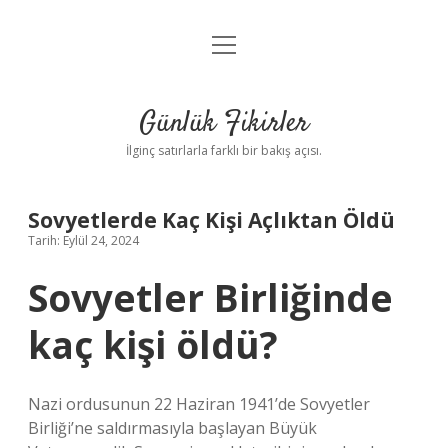
menüyü
Anasayfa
aç
Gizlilik Politikası
Günlük Fikirler
Yasal Uyarı
İlginç satırlarla farklı bir bakış açısı.
Hakkımızda
Sovyetlerde Kaç Kişi Açlıktan Öldü
Tarih: Eylül 24, 2024
Sovyetler Birliğinde
kaç kişi öldü?
Nazi ordusunun 22 Haziran 1941’de Sovyetler
Birliği’ne saldırmasıyla başlayan Büyük