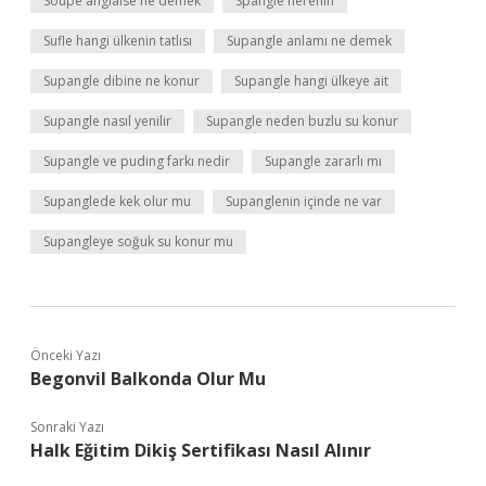
Soupe anglaise ne demek
Spangle nerenin
Sufle hangi ülkenin tatlısı
Supangle anlamı ne demek
Supangle dibine ne konur
Supangle hangi ülkeye ait
Supangle nasıl yenilir
Supangle neden buzlu su konur
Supangle ve puding farkı nedir
Supangle zararlı mı
Supanglede kek olur mu
Supanglenin içinde ne var
Supangleye soğuk su konur mu
Önceki Yazı
Begonvil Balkonda Olur Mu
Sonraki Yazı
Halk Eğitim Dikiş Sertifikası Nasıl Alınır