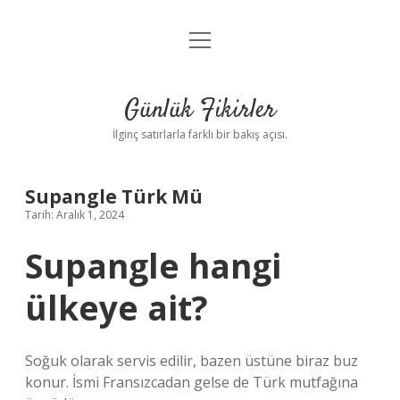
menüyü
Anasayfa
aç
Gizlilik Politikası
Günlük Fikirler
Yasal Uyarı
İlginç satırlarla farklı bir bakış açısı.
Hakkımızda
Supangle Türk Mü
Tarih: Aralık 1, 2024
Supangle hangi
ülkeye ait?
Soğuk olarak servis edilir, bazen üstüne biraz buz
konur. İsmi Fransızcadan gelse de Türk mutfağına