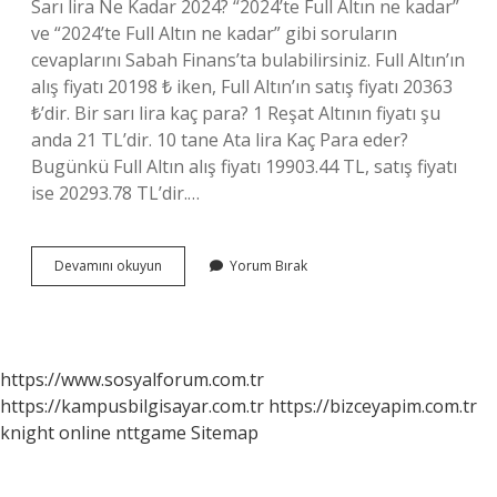
Sarı lira Ne Kadar 2024? “2024’te Full Altın ne kadar”
ve “2024’te Full Altın ne kadar” gibi soruların
cevaplarını Sabah Finans’ta bulabilirsiniz. Full Altın’ın
alış fiyatı 20198 ₺ iken, Full Altın’ın satış fiyatı 20363
₺’dir. Bir sarı lira kaç para? 1 Reşat Altının fiyatı şu
anda 21 TL’dir. 10 tane Ata lira Kaç Para eder?
Bugünkü Full Altın alış fiyatı 19903.44 TL, satış fiyatı
ise 20293.78 TL’dir.…
10
Devamını okuyun
Yorum Bırak
Sarı
Lira
Ne
Kadar
https://www.sosyalforum.com.tr
https://kampusbilgisayar.com.tr
https://bizceyapim.com.tr
knight online
nttgame
Sitemap