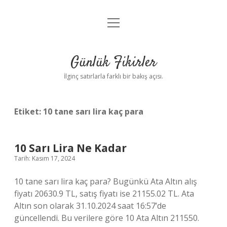
menüyü
Anasayfa
aç
Gizlilik Politikası
Günlük Fikirler
Yasal Uyarı
İlginç satırlarla farklı bir bakış açısı.
Hakkımızda
Etiket:
10 tane sarı lira kaç para
10 Sarı Lira Ne Kadar
Tarih: Kasım 17, 2024
10 tane sarı lira kaç para? Bugünkü Ata Altın alış
fiyatı 20630.9 TL, satış fiyatı ise 21155.02 TL. Ata
Altın son olarak 31.10.2024 saat 16:57’de
güncellendi. Bu verilere göre 10 Ata Altın 211550.