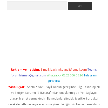
Arama
d.casino
Reklam ve İletişim:
E-mail:
backlinkpaneli@gmail.com
Teams:
forumhizmeti@gmail.com
Whatsapp: 0262 606 0 726
Telegram:
@karabul
Yasal Uyarı:
Sitemiz, 5651 Sayılı Kanun gereğince Bilgi Teknolojileri
ve İletişim Kurumu (BTK) tarafından onaylanmış bir Yer Sağlayıcı
olarak hizmet vermektedir. Bu nedenle, sitedeki içerikleri proaktif
olarak denetleme veya araştırma yükümlülüğümüz bulunmamaktadır.