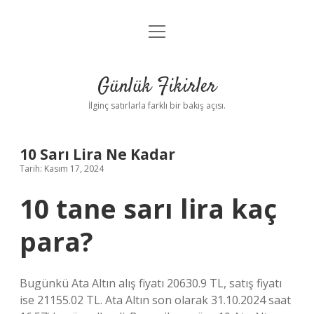
menüyü
Anasayfa
aç
Gizlilik Politikası
Günlük Fikirler
Yasal Uyarı
İlginç satırlarla farklı bir bakış açısı.
Hakkımızda
10 Sarı Lira Ne Kadar
Tarih: Kasım 17, 2024
10 tane sarı lira kaç
para?
Bugünkü Ata Altın alış fiyatı 20630.9 TL, satış fiyatı
ise 21155.02 TL. Ata Altın son olarak 31.10.2024 saat