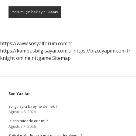
https://www.sosyalforum.com.tr
https://kampusbilgisayar.com.tr
https://bizceyapim.com.tr
knight online
nttgame
Sitemap
Sidebar
Son Yazılar
Sorgulayıcı birey ne demek ?
Ağustos 8, 2026
Jelatin midede erir mi ?
Ağustos 7, 2026
Bağcılar Medicine hangi metro durağında ?