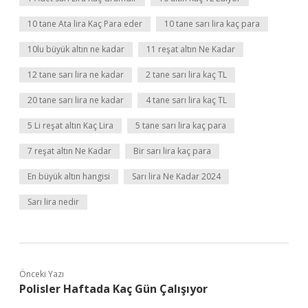
10 tane Ata lira Kaç Para eder
10 tane sarı lira kaç para
10lu büyük altın ne kadar
11 reşat altın Ne Kadar
12 tane sarı lira ne kadar
2 tane sarı lira kaç TL
20 tane sarı lira ne kadar
4 tane sarı lira kaç TL
5 Li reşat altın Kaç Lira
5 tane sarı lira kaç para
7 reşat altın Ne Kadar
Bir sarı lira kaç para
En büyük altın hangisi
Sarı lira Ne Kadar 2024
Sarı lira nedir
Önceki Yazı
Polisler Haftada Kaç Gün Çalışıyor