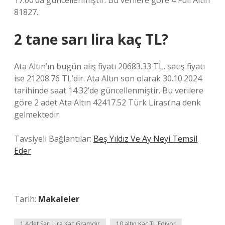
17:00’da güncellenmiştir. Bu verilere göre 4 Full Altın
81827.
2 tane sarı lira kaç TL?
Ata Altın’ın bugün alış fiyatı 20683.33 TL, satış fiyatı
ise 21208.76 TL’dir. Ata Altın son olarak 30.10.2024
tarihinde saat 14:32’de güncellenmiştir. Bu verilere
göre 2 adet Ata Altın 42417.52 Türk Lirası’na denk
gelmektedir.
Tavsiyeli Bağlantılar:
Beş Yıldız Ve Ay Neyi Temsil
Eder
Tarih:
Makaleler
1 Adet Sarı Lira Kaç Gramdır
10 altın Kaç TL Ediyor