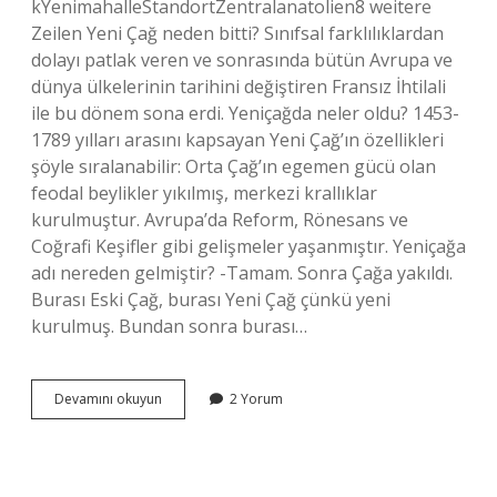
kYenimahalleStandortZentralanatolien8 weitere
Zeilen Yeni Çağ neden bitti? Sınıfsal farklılıklardan
dolayı patlak veren ve sonrasında bütün Avrupa ve
dünya ülkelerinin tarihini değiştiren Fransız İhtilali
ile bu dönem sona erdi. Yeniçağda neler oldu? 1453-
1789 yılları arasını kapsayan Yeni Çağ’ın özellikleri
şöyle sıralanabilir: Orta Çağ’ın egemen gücü olan
feodal beylikler yıkılmış, merkezi krallıklar
kurulmuştur. Avrupa’da Reform, Rönesans ve
Coğrafi Keşifler gibi gelişmeler yaşanmıştır. Yeniçağa
adı nereden gelmiştir? -Tamam. Sonra Çağa yakıldı.
Burası Eski Çağ, burası Yeni Çağ çünkü yeni
kurulmuş. Bundan sonra burası…
Yeni
Devamını okuyun
2 Yorum
Çağ
Neresi