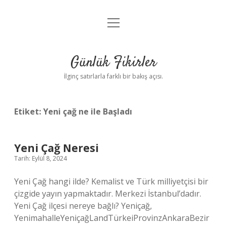
menüyü
Anasayfa
aç
Gizlilik Politikası
Günlük Fikirler
Yasal Uyarı
İlginç satırlarla farklı bir bakış açısı.
Hakkımızda
Etiket:
Yeni çağ ne ile Başladı
Yeni Çağ Neresi
Tarih: Eylül 8, 2024
Yeni Çağ hangi ilde? Kemalist ve Türk milliyetçisi bir
çizgide yayın yapmaktadır. Merkezi İstanbul’dadır.
Yeni Çağ ilçesi nereye bağlı? Yeniçağ,
YenimahalleYeniçağLandTürkeiProvinzAnkaraBezir