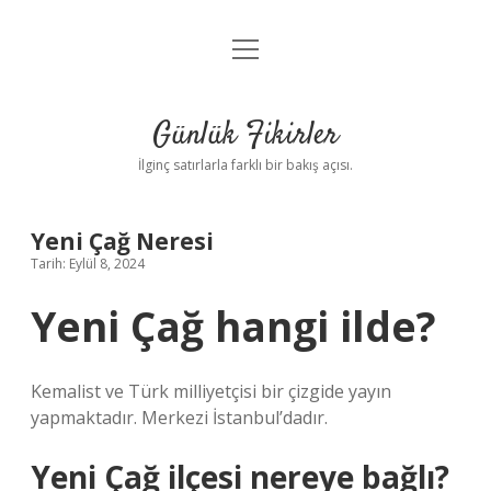
menüyü
Anasayfa
aç
Gizlilik Politikası
Günlük Fikirler
Yasal Uyarı
İlginç satırlarla farklı bir bakış açısı.
Hakkımızda
Yeni Çağ Neresi
Tarih: Eylül 8, 2024
Yeni Çağ hangi ilde?
Kemalist ve Türk milliyetçisi bir çizgide yayın
yapmaktadır. Merkezi İstanbul’dadır.
Yeni Çağ ilçesi nereye bağlı?