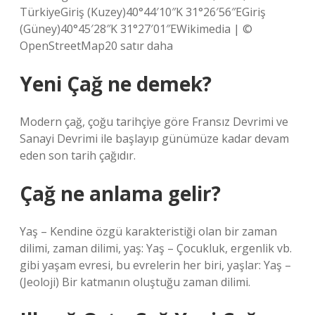
TürkiyeGiriş (Kuzey)40°44′10″K 31°26′56″EGiriş
(Güney)40°45′28″K 31°27′01″EWikimedia | ©
OpenStreetMap20 satır daha
Yeni Çağ ne demek?
Modern çağ, çoğu tarihçiye göre Fransız Devrimi ve
Sanayi Devrimi ile başlayıp günümüze kadar devam
eden son tarih çağıdır.
Çağ ne anlama gelir?
Yaş – Kendine özgü karakteristiği olan bir zaman
dilimi, zaman dilimi, yaş: Yaş – Çocukluk, ergenlik vb.
gibi yaşam evresi, bu evrelerin her biri, yaşlar: Yaş –
(Jeoloji) Bir katmanın oluştuğu zaman dilimi.