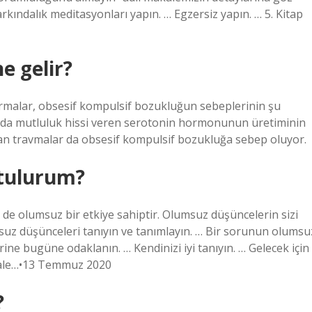
Farkındalık meditasyonları yapın. … Egzersiz yapın. … 5. Kitap
e gelir?
rmalar, obsesif kompulsif bozukluğun sebeplerinin şu
uda mutluluk hissi veren serotonin hormonunun üretiminin
n travmalar da obsesif kompulsif bozukluğa sebep oluyor.
tulurum?
de olumsuz bir etkiye sahiptir. Olumsuz düşüncelerin sizi
suz düşünceleri tanıyın ve tanımlayın. … Bir sorunun olumsu
 bugüne odaklanın. … Kendinizi iyi tanıyın. … Gelecek için
kale…•13 Temmuz 2020
?