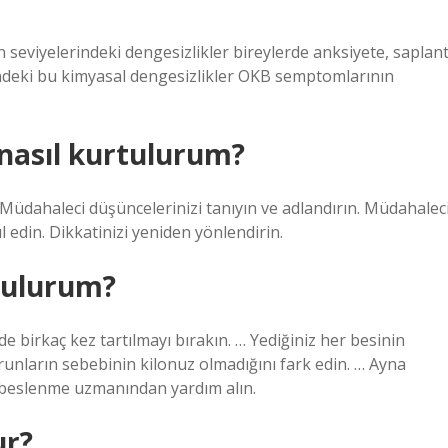
eviyelerindeki dengesizlikler bireylerde anksiyete, saplant
yindeki bu kimyasal dengesizlikler OKB semptomlarının
nasıl kurtulurum?
Müdahaleci düşüncelerinizi tanıyın ve adlandırın. Müdahalec
 edin. Dikkatinizi yeniden yönlendirin.
rtulurum?
de birkaç kez tartılmayı bırakın. … Yediğiniz her besinin
orunların sebebinin kilonuz olmadığını fark edin. … Ayna
a beslenme uzmanından yardım alın.
ur?