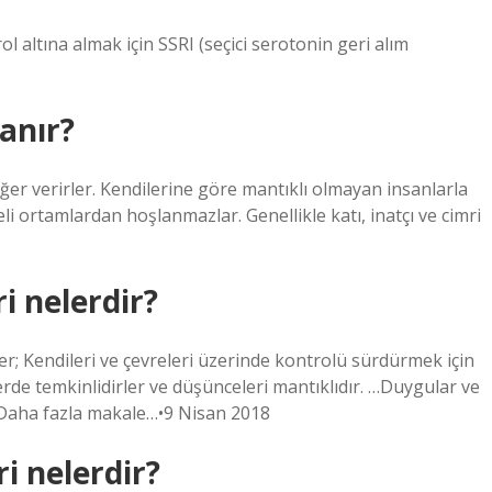
altına almak için SSRI (seçici serotonin geri alım
ranır?
r verirler. Kendilerine göre mantıklı olmayan insanlarla
eli ortamlardan hoşlanmazlar. Genellikle katı, inatçı ve cimri
ri nelerdir?
şiler; Kendileri ve çevreleri üzerinde kontrolü sürdürmek için
ilerde temkinlidirler ve düşünceleri mantıklıdır. …Duygular ve
.Daha fazla makale…•9 Nisan 2018
i nelerdir?