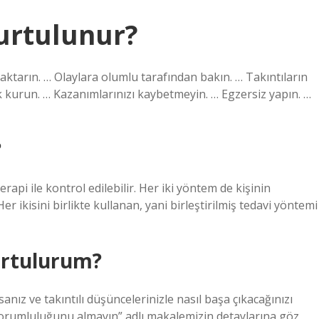
kurtulunur?
aktarın. … Olaylara olumlu tarafından bakın. … Takıntıların
ık kurun. … Kazanımlarınızı kaybetmeyin. … Egzersiz yapın. …
?
erapi ile kontrol edilebilir. Her iki yöntem de kişinin
r ikisini birlikte kullanan, yani birleştirilmiş tedavi yöntemi
kurtulurum?
anız ve takıntılı düşüncelerinizle nasıl başa çıkacağınızı
 sorumluluğunu almayın” adlı makalemizin detaylarına göz