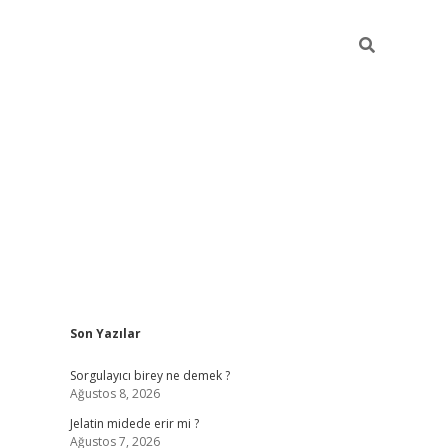
Sidebar
Son Yazılar
vd.casino
Sorgulayıcı birey ne demek ?
Ağustos 8, 2026
Jelatin midede erir mi ?
Ağustos 7, 2026