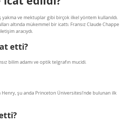
icat edildi?
eş yakma ve mektuplar gibi birçok ilkel yöntem kullanıldı.
ları altında mükemmel bir icattı. Fransız Claude Chappe
letişim aracıydı.
at etti?
ız bilim adamı ve optik telgrafın mucidi.
eph Henry, şu anda Princeton Üniversitesi’nde bulunan ilk
etti?