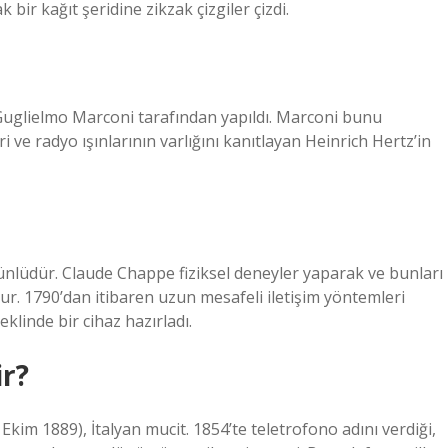
bir kağıt şeridine zikzak çizgiler çizdi.
 Guglielmo Marconi tarafından yapıldı. Marconi bunu
eri ve radyo ışınlarının varlığını kanıtlayan Heinrich Hertz’in
e ünlüdür. Claude Chappe fiziksel deneyler yaparak ve bunları
. 1790’dan itibaren uzun mesafeli iletişim yöntemleri
linde bir cihaz hazırladı.
ir?
im 1889), İtalyan mucit. 1854’te teletrofono adını verdiği,