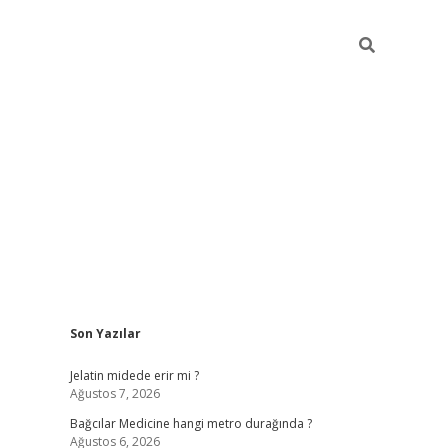
Sidebar
Son Yazılar
vd.casino
Jelatin midede erir mi ?
Ağustos 7, 2026
Bağcılar Medicine hangi metro durağında ?
Ağustos 6, 2026