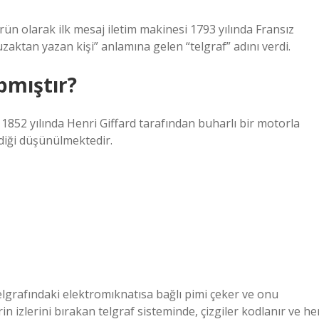
 bir ürün olarak ilk mesaj iletim makinesi 1793 yılında Fransız
zaktan yazan kişi” anlamına gelen “telgraf” adını verdi.
pmıştır?
n 1852 yılında Henri Giffard tarafından buharlı bir motorla
ldiği düşünülmektedir.
 telgrafındaki elektromıknatısa bağlı pimi çeker ve onu
in izlerini bırakan telgraf sisteminde, çizgiler kodlanır ve he