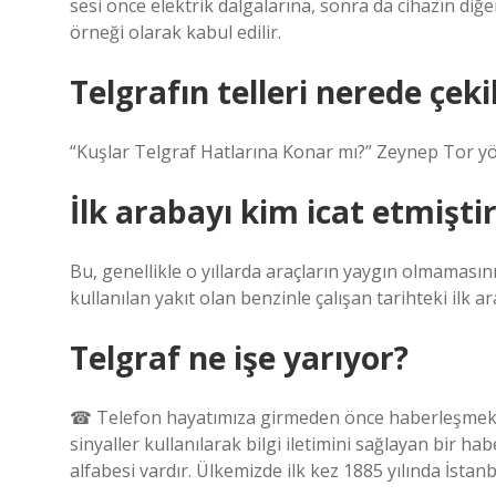
sesi önce elektrik dalgalarına, sonra da cihazın diğe
örneği olarak kabul edilir.
Telgrafın telleri nerede çeki
“Kuşlar Telgraf Hatlarına Konar mı?” Zeynep Tor yön
İlk arabayı kim icat etmişti
Bu, genellikle o yıllarda araçların yaygın olmaması
kullanılan yakıt olan benzinle çalışan tarihteki ilk ar
Telgraf ne işe yarıyor?
☎ Telefon hayatımıza girmeden önce haberleşmek iç
sinyaller kullanılarak bilgi iletimini sağlayan bir h
alfabesi vardır. Ülkemizde ilk kez 1885 yılında İstan