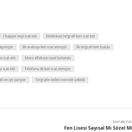
Chappe neyi icat etti
Elektriksiz telgrafı kim icat etti
yapmıştır
İlk arabayı kim icat etmiştir
İlk telgrafı kim buldu
 icat etti
Mors alfabesi nasıl bulundu
 icat etti
Telefonu ilk kim icat etmiştir
af ne işe yarıyor
Telgrafın telleri nerede çekildi
Sonraki Yaz
Fen Lisesi Sayısal Mı Sözel M