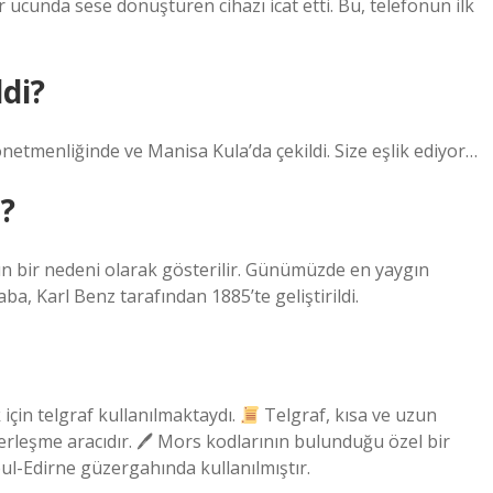
r ucunda sese dönüştüren cihazı icat etti. Bu, telefonun ilk
ldi?
etmenliğinde ve Manisa Kula’da çekildi. Size eşlik ediyor…
r?
nın bir nedeni olarak gösterilir. Günümüzde en yaygın
aba, Karl Benz tarafından 1885’te geliştirildi.
in telgraf kullanılmaktaydı.
Telgraf, kısa ve uzun
aberleşme aracıdır. 🖊 Mors kodlarının bulunduğu özel bir
bul-Edirne güzergahında kullanılmıştır.