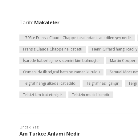
Tarih:
Makaleler
1793te Fransız Claude Chappe tarafından icat edilen şey nedir
Fransız Claude Chappe ne icat etti
Henri Giffard hangi icadı 
İşaretle haberleşme sistemini kim bulmuştur
Martin Cooper ne
Osmanlıda ilk telgraf hattı ne zaman kuruldu
Samuel Mors neyi
Telgraf hangi ülkede icat edildi
Telgraf nasıl çalışır
Telgr
Telsizi kim icat etmiştir
Telsizin mucidi kimdir
Önceki Yazı
Am Turkce Anlami Nedir