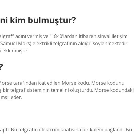
ini kim bulmuştur?
raf” adını vermiş ve “1840’lardan itibaren sinyal iletişim
amuel Mors) elektrikli telgrafının aldığı” söylenmektedir.
 eklenmiştir.
?
l Morse tarafından icat edilen Morse kodu, Morse kodunu
ş bir telgraf sisteminin temelini oluşturdu. Morse kodundaki
emsil eder.
aptı. Bu telgrafın elektromıknatısına bir kalem bağlandı. Bu