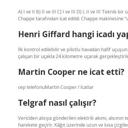
A) I ve II B) II ve III C) I ve III D) I, II ve III Teknik
Chappe tarafından icat edildi. Chappe makinesine “u
Henri Giffard hangi icadı ya
İlk kontrol edilebilir ve pilotlu havadan hafif uçuşu
çalışan bir uçakla 24 kilometre uçarak gerçekleştiri
Martin Cooper ne icat etti?
cep telefonuMartin Cooper / İcatlar
Telgraf nasıl çalışır?
Vericiden alıcıya gönderilen elektrik akımı, alıcının
harekete geçirir. Kâğıt üzerinde uzun ve kısa çizgiler