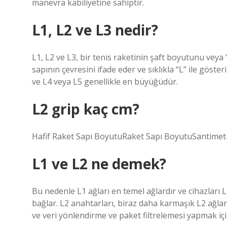
manevra kabiliyetine sahiptir.
L1, L2 ve L3 nedir?
L1, L2 ve L3, bir tenis raketinin şaft boyutunu veya
sapının çevresini ifade eder ve sıklıkla “L” ile göste
ve L4 veya L5 genellikle en büyüğüdür.
L2 grip kaç cm?
Hafif Raket Sapı BoyutuRaket Sapı BoyutuSantime
L1 ve L2 ne demek?
Bu nedenle L1 ağları en temel ağlardır ve cihazları L1
bağlar. L2 anahtarları, biraz daha karmaşık L2 ağla
ve veri yönlendirme ve paket filtrelemesi yapmak için