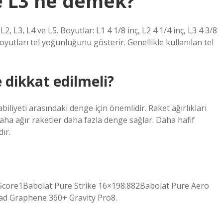
ve L3 ne demek?
2, L3, L4 ve L5. Boyutlar: L1 4 1/8 inç, L2 4 1/4 inç, L3 4 3/8
l boyutları tel yoğunluğunu gösterir. Genellikle kullanılan tel
 dikkat edilmeli?
iliyeti arasındaki denge için önemlidir. Raket ağırlıkları
ha ağır raketler daha fazla denge sağlar. Daha hafif
ır.
cketScore1Babolat Pure Strike 16×198.882Babolat Pure Aero
ad Graphene 360+ Gravity Pro8.