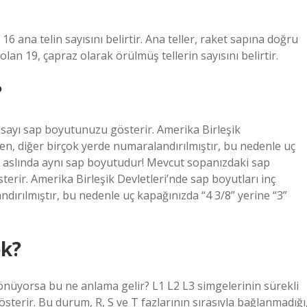
16 ana telin sayısını belirtir. Ana teller, raket sapına doğru
olan 19, çapraz olarak örülmüş tellerin sayısını belirtir.
?
sayı sap boyutunuzu gösterir. Amerika Birleşik
rken, diğer birçok yerde numaralandırılmıştır, bu nedenle uç
cak aslında aynı sap boyutudur! Mevcut sopanızdaki sap
rir. Amerika Birleşik Devletleri’nde sap boyutları inç
ndırılmıştır, bu nedenle uç kapağınızda “4 3/8” yerine “3”
ek?
önüyorsa bu ne anlama gelir? L1 L2 L3 simgelerinin sürekli
sterir. Bu durum, R, S ve T fazlarının sırasıyla bağlanmadığı