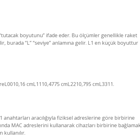
 “tutacak boyutunu” ifade eder. Bu ölçümler genellikle raket
rilir, burada “L” “seviye” anlamına gelir. L1 en küçük boyuttur
treL0010,16 cmL1110,4775 cmL2210,795 cmL3311.
 anahtarları aracılığıyla fiziksel adreslerine göre birbirine
rında MAC adreslerini kullanarak cihazları birbirine bağlama
 kullanılır.