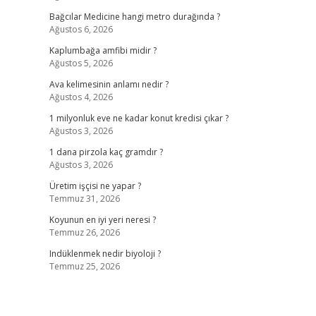
Bağcılar Medicine hangi metro durağında ?
Ağustos 6, 2026
Kaplumbağa amfibi midir ?
Ağustos 5, 2026
Ava kelimesinin anlamı nedir ?
Ağustos 4, 2026
1 milyonluk eve ne kadar konut kredisi çıkar ?
Ağustos 3, 2026
1 dana pirzola kaç gramdır ?
Ağustos 3, 2026
Üretim işçisi ne yapar ?
Temmuz 31, 2026
Koyunun en iyi yeri neresi ?
Temmuz 26, 2026
Indüklenmek nedir biyoloji ?
Temmuz 25, 2026