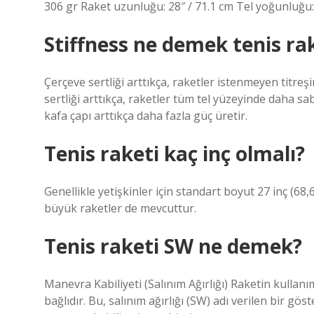
306 gr Raket uzunluğu: 28″ / 71.1 cm Tel yoğunluğu:
Stiffness ne demek tenis ra
Çerçeve sertliği arttıkça, raketler istenmeyen titreş
sertliği arttıkça, raketler tüm tel yüzeyinde daha sabi
kafa çapı arttıkça daha fazla güç üretir.
Tenis raketi kaç inç olmalı?
Genellikle yetişkinler için standart boyut 27 inç (68
büyük raketler de mevcuttur.
Tenis raketi SW ne demek?
Manevra Kabiliyeti (Salınım Ağırlığı) Raketin kullan
bağlıdır. Bu, salınım ağırlığı (SW) adı verilen bir gö