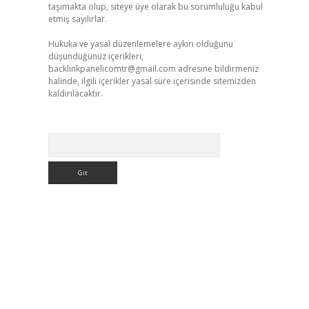
taşımakta olup, siteye üye olarak bu sorumluluğu kabul
etmiş sayılırlar.
Hukuka ve yasal düzenlemelere aykırı olduğunu
düşündüğünüz içerikleri,
backlinkpanelicomtr@gmail.com
adresine bildirmeniz
halinde, ilgili içerikler yasal süre içerisinde sitemizden
kaldırılacaktır.
Arama