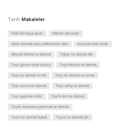
Tarih:
Makaleler
Fıkıh ilmi kaça ayrılır
Hikmet zıttı nedir
İslam dininde teşri yetkisi kime aittir
Kuranda teşri nedir
Meşriki hikmet ne demek
Tebşir ne demek din
Teşri görevi nedir kısaca
Teşri hikmeti ne demek
Teşri ne demek örnek
Teşri ne demek ve örnek
Teşri süreci ne demek
Teşri vahiy ne demek
Teşri yapmak nedir
Teşrih ilmi ne demek
Teşrih masasına yatırmak ne demek
Teşrii ne demek hukuk
Teşrin ne demek din