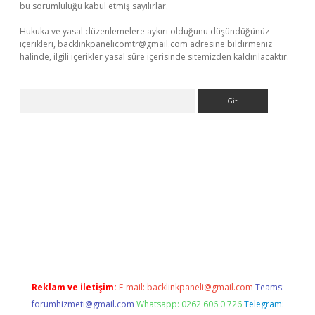
bu sorumluluğu kabul etmiş sayılırlar.
Hukuka ve yasal düzenlemelere aykırı olduğunu düşündüğünüz
içerikleri,
backlinkpanelicomtr@gmail.com
adresine bildirmeniz
halinde, ilgili içerikler yasal süre içerisinde sitemizden kaldırılacaktır.
Arama
.casino
Reklam ve İletişim:
E-mail:
backlinkpaneli@gmail.com
Teams:
forumhizmeti@gmail.com
Whatsapp: 0262 606 0 726
Telegram: