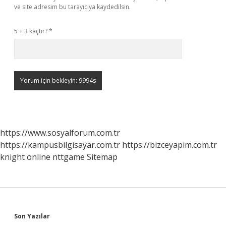
ve site adresim bu tarayıcıya kaydedilsin.
5 + 3 kaçtır?
*
https://www.sosyalforum.com.tr
https://kampusbilgisayar.com.tr
https://bizceyapim.com.tr
knight online
nttgame
Sitemap
Sidebar
Son Yazılar