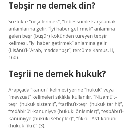
Tebşir ne demek din?
Sözlükte “neşelenmek”, “tebessümle karşılamak”
anlamlarına gelir. “İyi haber getirmek” anlamına
gelen beşr (büşûr) kökünden türeyen tebşîr
kelimesi, “iyi haber getirmek” anlamına gelir
(Lisânü’l-ʿArab, madde “bşr”; tercüme Kāmus, II,
160).
Teşrii ne demek hukuk?
Arapçada “kanun” kelimesi yerine “hukuk” veya
“mevzuat” kelimeleri sıklıkla kullanılır. “Nizamü’t-
teşri (hukuk sistemi)”, “tarihu’t-teşri (hukuk tarihi)”,
“tedâbirü’l-kanuniyye (hukuki önlemler)”, “esbâbü’l-
kanuniyye (hukuki sebepler)”, “fikrü “As’l-kanunî
(hukuk fikri)” (3).