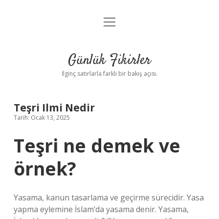
menüyü
Anasayfa
aç
Gizlilik Politikası
Günlük Fikirler
Yasal Uyarı
İlginç satırlarla farklı bir bakış açısı.
Hakkımızda
Teşri Ilmi Nedir
Tarih: Ocak 13, 2025
Teşri ne demek ve
örnek?
Yasama, kanun tasarlama ve geçirme sürecidir. Yasa
yapma eylemine İslam’da yasama denir. Yasama,