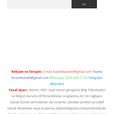
Arama
no
Reklam ve İletişim:
E-mail:
backlinkpaneli@gmail.com
Teams:
forumhizmeti@gmail.com
Whatsapp: 0262 606 0 726
Telegram:
@karabul
Yasal Uyarı:
Sitemiz, 5651 Sayılı Kanun gereğince Bilgi Teknolojileri
ve İletişim Kurumu (BTK) tarafından onaylanmış bir Yer Sağlayıcı
olarak hizmet vermektedir. Bu nedenle, sitedeki içerikleri proaktif
olarak denetleme veya araştırma yükümlülüğümüz bulunmamaktadır.