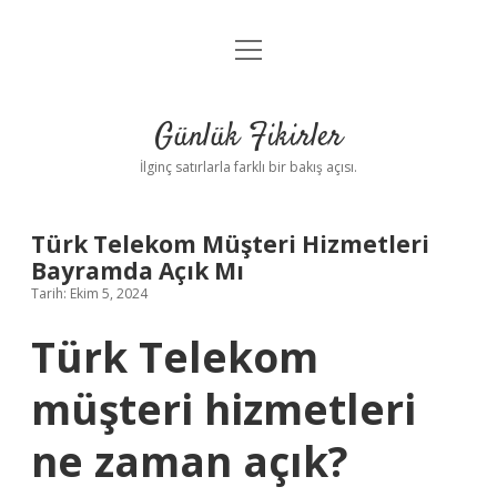
menüyü
Anasayfa
aç
Gizlilik Politikası
Günlük Fikirler
Yasal Uyarı
İlginç satırlarla farklı bir bakış açısı.
Hakkımızda
Türk Telekom Müşteri Hizmetleri
Bayramda Açık Mı
Tarih: Ekim 5, 2024
Türk Telekom
müşteri hizmetleri
ne zaman açık?