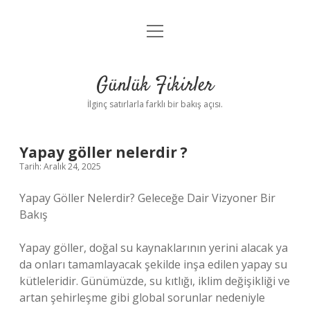
menüyü
Anasayfa
aç
Gizlilik Politikası
Günlük Fikirler
Yasal Uyarı
İlginç satırlarla farklı bir bakış açısı.
Hakkımızda
Yapay göller nelerdir ?
Tarih: Aralık 24, 2025
Yapay Göller Nelerdir? Geleceğe Dair Vizyoner Bir
Bakış
Yapay göller, doğal su kaynaklarının yerini alacak ya
da onları tamamlayacak şekilde inşa edilen yapay su
kütleleridir. Günümüzde, su kıtlığı, iklim değişikliği ve
artan şehirleşme gibi global sorunlar nedeniyle