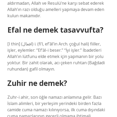
aldırmadan, Allah ve Resulü’ne karşı sebat ederek
Allah’ın razı olduğu amelleri yapmaya devam eden
kulun makamıdır.
Efal ne demek tasavvufta?
[l thin] (ﺍﻓﻌﺎﻝ) i. (fi’l, ef’āl’in Arch. çoğul hali) fiiller,
işler, eylemler: “Ef’âl-i beser.” “İyi işler.” İbadetleri
Allah’ın lütfunu elde etmek için yapmanın bir yolu
yoktur. Bir zahit olarak, acı çeken ruhtan (Bağdadi
ruhundan) gafil olmayın.
Zuhir ne demek?
Zuhr-i ahir, son öğle namazı anlamına gelir. Bazı
İslam alimleri, bir yerleşim yerindeki birden fazla
camide cuma namazı kılınıyorsa, ilk cuma dışındaki
cuma namazlarının geçerli olmama ihtimali