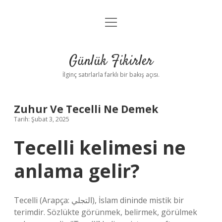
menüyü
Anasayfa
aç
Gizlilik Politikası
Günlük Fikirler
Yasal Uyarı
İlginç satırlarla farklı bir bakış açısı.
Hakkımızda
Zuhur Ve Tecelli Ne Demek
Tarih: Şubat 3, 2025
Tecelli kelimesi ne
anlama gelir?
Tecelli (Arapça: التجلي), İslam dininde mistik bir
terimdir. Sözlükte görünmek, belirmek, görülmek