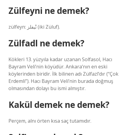
Zülfeyni ne demek?
zülfeyn: نْيفلز (iki Züluf).
Zülfadl ne demek?
Kökleri 13. yüzyıla kadar uzanan Solfasol, Hacı
Bayram Veli’nin köyüdür. Ankara’nın en eski
köylerinden biridir. İlk bilinen adı Zülfazl’dır (“Çok
Erdemli”). Hacı Bayram Veli’nin burada doğmuş
olmasından dolayı bu ismi almıştır.
Kakül demek ne demek?
Perçem, alnı örten kısa saç tutamıdır.