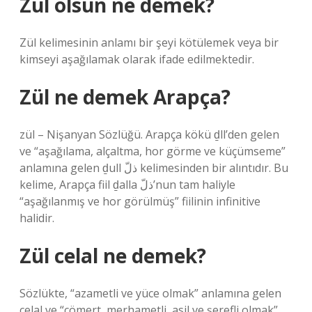
Zül olsun ne demek?
Zül kelimesinin anlamı bir şeyi kötülemek veya bir
kimseyi aşağılamak olarak ifade edilmektedir.
Zül ne demek Arapça?
zül – Nişanyan Sözlüğü. Arapça kökü ḏll’den gelen
ve “aşağılama, alçaltma, hor görme ve küçümseme”
anlamına gelen ḏull ذلّ kelimesinden bir alıntıdır. Bu
kelime, Arapça fiil ḏalla ذلّ’nun tam haliyle
“aşağılanmış ve hor görülmüş” fiilinin infinitive
halidir.
Zül celal ne demek?
Sözlükte, “azametli ve yüce olmak” anlamına gelen
celal ve “cömert, merhametli, asil ve şerefli olmak”