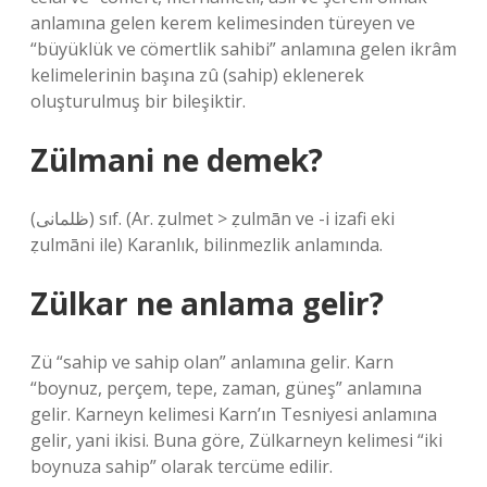
anlamına gelen kerem kelimesinden türeyen ve
“büyüklük ve cömertlik sahibi” anlamına gelen ikrâm
kelimelerinin başına zû (sahip) eklenerek
oluşturulmuş bir bileşiktir.
Zülmani ne demek?
(ﻇﻠﻤﺎﻧﻰ) sıf. (Ar. ẓulmet > ẓulmān ve -і izafi eki
ẓulmānі ile) Karanlık, bilinmezlik anlamında.
Zülkar ne anlama gelir?
Zü “sahip ve sahip olan” anlamına gelir. Karn
“boynuz, perçem, tepe, zaman, güneş” anlamına
gelir. Karneyn kelimesi Karn’ın Tesniyesi anlamına
gelir, yani ikisi. Buna göre, Zülkarneyn kelimesi “iki
boynuza sahip” olarak tercüme edilir.