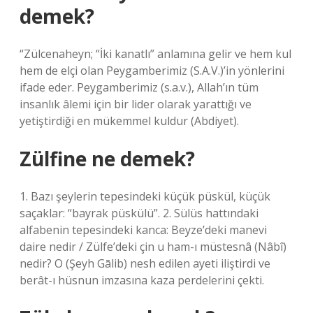
demek?
“Zülcenaheyn; “İki kanatlı” anlamına gelir ve hem kul
hem de elçi olan Peygamberimiz (S.A.V.)’in yönlerini
ifade eder. Peygamberimiz (s.a.v.), Allah’ın tüm
insanlık âlemi için bir lider olarak yarattığı ve
yetiştirdiği en mükemmel kuldur (Abdiyet).
Zülfine ne demek?
1. Bazı şeylerin tepesindeki küçük püskül, küçük
saçaklar: “bayrak püskülü”. 2. Sülüs hattındaki
alfabenin tepesindeki kanca: Beyze’deki manevi
daire nedir / Zülfe’deki çin u ham-ı müstesnâ (Nâbî)
nedir? O (Şeyh Gālib) nesh edilen ayeti iliştirdi ve
berât-ı hüsnun imzasına kaza perdelerini çekti.