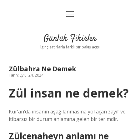
menüyü
Anasayfa
aç
Gizlilik Politikası
Günlük Fikirler
Yasal Uyarı
İlginç satırlarla farklı bir bakış açısı.
Hakkımızda
Zülbahra Ne Demek
Tarih: Eylül 24, 2024
Zül insan ne demek?
Kur’an’da insanın aşağılanmasına yol açan zayıf ve
itibarsız bir durum anlamına gelen bir terimdir.
Zülcenaheyn anlamı ne