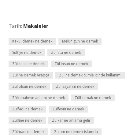
Tarih:
Makaleler
Kakül demek ne demek
Melun gün ne demek
Sulfiye ne demek
Zül ata ne demek
Zül celal ne demek
Zül insan ne demek
Zül ne demek Arapça
Zül ne demek cümle içinde kullanımı
Zül olsun ne demek
Zül sayarım ne demek
Zülcenaheyn anlamı ne demek
Zülf olmak ne demek
Zülfadl ne demek
Zülfeyni ne demek
Zülfine ne demek
Zülkar ne anlama gelir
Zülmani ne demek
Zulum ne demek islamda