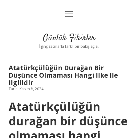
menüyü
Anasayfa
aç
Gizlilik Politikası
Günlük Fikirler
Yasal Uyarı
İlginç satırlarla farklı bir bakış açısı.
Hakkımızda
Atatürkçülüğün Durağan Bir
Düşünce Olmaması Hangi Ilke Ile
Ilgilidir
Tarih: Kasım 8, 2024
Atatürkçülüğün
durağan bir düşünce
olmaması hangi