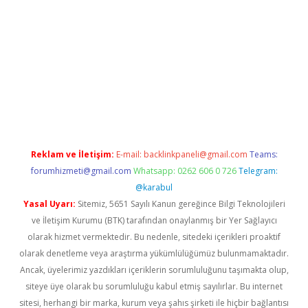
sino
Reklam ve İletişim:
E-mail:
backlinkpaneli@gmail.com
Teams:
forumhizmeti@gmail.com
Whatsapp: 0262 606 0 726
Telegram:
@karabul
Yasal Uyarı:
Sitemiz, 5651 Sayılı Kanun gereğince Bilgi Teknolojileri
ve İletişim Kurumu (BTK) tarafından onaylanmış bir Yer Sağlayıcı
olarak hizmet vermektedir. Bu nedenle, sitedeki içerikleri proaktif
olarak denetleme veya araştırma yükümlülüğümüz bulunmamaktadır.
Ancak, üyelerimiz yazdıkları içeriklerin sorumluluğunu taşımakta olup,
siteye üye olarak bu sorumluluğu kabul etmiş sayılırlar. Bu internet
sitesi, herhangi bir marka, kurum veya şahıs şirketi ile hiçbir bağlantısı