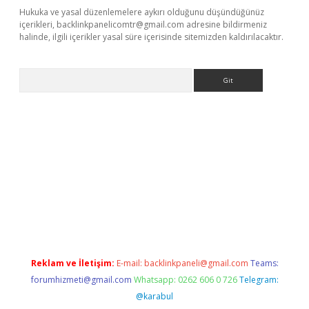
Hukuka ve yasal düzenlemelere aykırı olduğunu düşündüğünüz
içerikleri,
backlinkpanelicomtr@gmail.com
adresine bildirmeniz
halinde, ilgili içerikler yasal süre içerisinde sitemizden kaldırılacaktır.
Arama
vd.casino
Reklam ve İletişim:
E-mail:
backlinkpaneli@gmail.com
Teams:
forumhizmeti@gmail.com
Whatsapp: 0262 606 0 726
Telegram:
@karabul