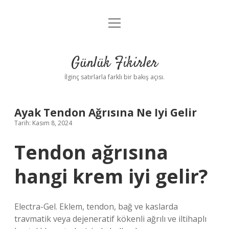
menüyü
Anasayfa
aç
Gizlilik Politikası
Günlük Fikirler
Yasal Uyarı
İlginç satırlarla farklı bir bakış açısı.
Hakkımızda
Ayak Tendon Ağrısına Ne Iyi Gelir
Tarih: Kasım 8, 2024
Tendon ağrısına
hangi krem iyi gelir?
Electra-Gel. Eklem, tendon, bağ ve kaslarda
travmatik veya dejeneratif kökenli ağrılı ve iltihaplı