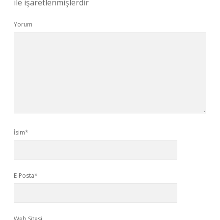
ile işaretlenmişlerdir
Yorum
İsim*
E-Posta*
Web Sitesi