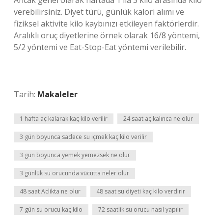
Ancak genel olarak haftada 1 ila 3 kilo arasında kilo
verebilirsiniz. Diyet türü, günlük kalori alımı ve
fiziksel aktivite kilo kaybınızı etkileyen faktörlerdir.
Aralıklı oruç diyetlerine örnek olarak 16/8 yöntemi,
5/2 yöntemi ve Eat-Stop-Eat yöntemi verilebilir.
Tarih:
Makaleler
1 hafta aç kalarak kaç kilo verilir
24 saat aç kalınca ne olur
3 gün boyunca sadece su içmek kaç kilo verilir
3 gün boyunca yemek yemezsek ne olur
3 günlük su orucunda vücutta neler olur
48 saat Aclikta ne olur
48 saat su diyeti kaç kilo verdirir
7 gün su orucu kaç kilo
72 saatlik su orucu nasıl yapılır