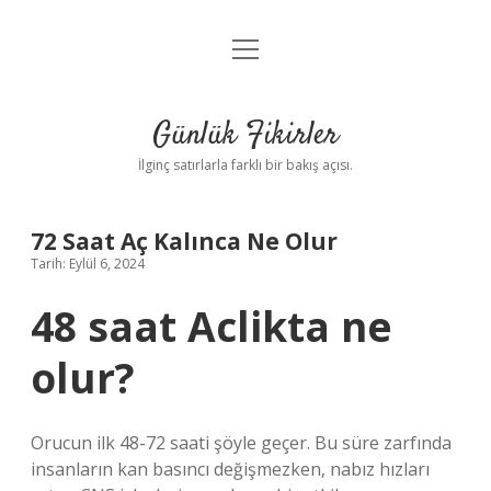
menüyü
Anasayfa
aç
Gizlilik Politikası
Günlük Fikirler
Yasal Uyarı
İlginç satırlarla farklı bir bakış açısı.
Hakkımızda
72 Saat Aç Kalınca Ne Olur
Tarih: Eylül 6, 2024
48 saat Aclikta ne
olur?
Orucun ilk 48-72 saati şöyle geçer. Bu süre zarfında
insanların kan basıncı değişmezken, nabız hızları