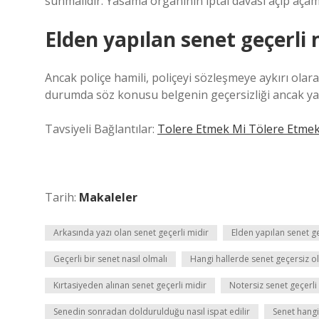
sunmalıdır. Yasama organının iptal davası açıp aça
Elden yapılan senet geçerli 
Ancak poliçe hamili, poliçeyi sözleşmeye aykırı olarak 
durumda söz konusu belgenin geçersizliği ancak yazılı
Tavsiyeli Bağlantılar:
Tolere Etmek Mi Tölere Etme
Tarih:
Makaleler
Arkasında yazı olan senet geçerli midir
Elden yapılan senet ge
Geçerli bir senet nasıl olmalı
Hangi hallerde senet geçersiz o
Kırtasiyeden alınan senet geçerli midir
Notersiz senet geçerli
Senedin sonradan doldurulduğu nasıl ispat edilir
Senet hangi