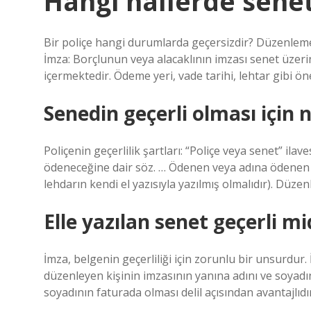
Hangi hallerde senet
Bir poliçe hangi durumlarda geçersizdir? Düzenleme
İmza: Borçlunun veya alacaklının imzası senet üzerin
içermektedir. Ödeme yeri, vade tarihi, lehtar gibi 
Senedin geçerli olması için 
Poliçenin geçerlilik şartları: “Poliçe veya senet” ilav
ödeneceğine dair söz. … Ödenen veya adına ödenen ki
lehdarın kendi el yazısıyla yazılmış olmalıdır). Düze
Elle yazılan senet geçerli mi
İmza, belgenin geçerliliği için zorunlu bir unsurdur. İm
düzenleyen kişinin imzasının yanına adını ve soyadın
soyadının faturada olması delil açısından avantajlıdır