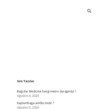
Sidebar
Son Yazılar
vd.casino
Bağcılar Medicine hangi metro durağında ?
Ağustos 6, 2026
Kaplumbağa amfibi midir ?
Ağustos 5, 2026