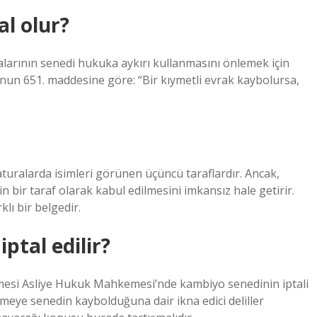
l olur?
larının senedi hukuka aykırı kullanmasını önlemek için
u’nun 651. maddesine göre: “Bir kıymetli evrak kaybolursa,
faturalarda isimleri görünen üçüncü taraflardır. Ancak,
n bir taraf olarak kabul edilmesini imkansız hale getirir.
lı bir belgedir.
ptal edilir?
esi Asliye Hukuk Mahkemesi’nde kambiyo senedinin iptali
kemeye senedin kaybolduğuna dair ikna edici deliller