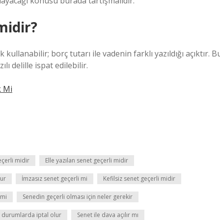
mayacağı konusu burada tartışmalıdır.
midir?
kullanabilir; borç tutarı ile vadenin farklı yazıldığı açıktır. B
 delille ispat edilebilir.
k Mi
çerli midir
Elle yazılan senet geçerli midir
lur
İmzasız senet geçerli mi
Kefilsiz senet geçerli midir
 mi
Senedin geçerli olması için neler gerekir
 durumlarda iptal olur
Senet ile dava açılır mı