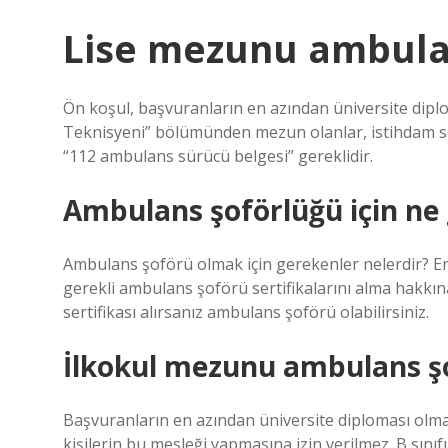
Lise mezunu ambulan
Ön koşul, başvuranların en azından üniversite diplo
Teknisyeni” bölümünden mezun olanlar, istihdam söz
“112 ambulans sürücü belgesi” gereklidir.
Ambulans şoförlüğü için ne 
Ambulans şoförü olmak için gerekenler nelerdir? En 
gerekli ambulans şoförü sertifikalarını alma hakkına
sertifikası alırsanız ambulans şoförü olabilirsiniz.
İlkokul mezunu ambulans şo
Başvuranların en azından üniversite diploması olma
kişilerin bu mesleği yapmasına izin verilmez. B sınıfı