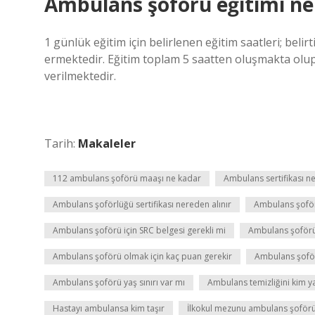
Ambulans şoförü eğitimi ne
1 günlük eğitim için belirlenen eğitim saatleri; belir
ermektedir. Eğitim toplam 5 saatten oluşmakta olup, 
verilmektedir.
Tarih:
Makaleler
112 ambulans şoförü maaşı ne kadar
Ambulans sertifikası ne
Ambulans şoförlüğü sertifikası nereden alınır
Ambulans şoför
Ambulans şoförü için SRC belgesi gerekli mi
Ambulans şoförü
Ambulans şoförü olmak için kaç puan gerekir
Ambulans şoför
Ambulans şoförü yaş sınırı var mı
Ambulans temizliğini kim y
Hastayı ambulansa kim taşır
İlkokul mezunu ambulans şoförü 