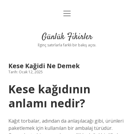
menüyü
Anasayfa
aç
Gizlilik Politikası
Günlük Fikirler
Yasal Uyarı
İlginç satırlarla farklı bir bakış açısı.
Hakkımızda
Kese Kağidi Ne Demek
Tarih: Ocak 12, 2025
Kese kağıdının
anlamı nedir?
Kağıt torbalar, adından da anlaşılacağı gibi, ürünleri
paketlemek için kullanılan bir ambalaj türüdür.