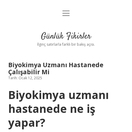
menüyü
Anasayfa
aç
Gizlilik Politikası
Günlük Fikirler
Yasal Uyarı
İlginç satırlarla farklı bir bakış açısı.
Hakkımızda
Biyokimya Uzmanı Hastanede
Çalışabilir Mi
Tarih: Ocak 12, 2025
Biyokimya uzmanı
hastanede ne iş
yapar?