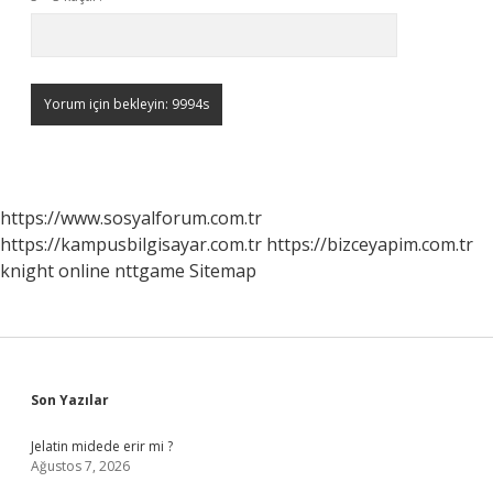
https://www.sosyalforum.com.tr
https://kampusbilgisayar.com.tr
https://bizceyapim.com.tr
knight online
nttgame
Sitemap
Sidebar
Son Yazılar
Jelatin midede erir mi ?
Ağustos 7, 2026