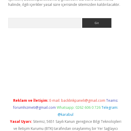
halinde, ilgili içerikler yasal süre içerisinde sitemizden kaldırılacaktır.
Arama
asino
Reklam ve İletişim:
E-mail:
backlinkpaneli@gmail.com
Teams:
forumhizmeti@gmail.com
Whatsapp: 0262 606 0 726
Telegram:
@karabul
Yasal Uyarı:
Sitemiz, 5651 Sayılı Kanun gereğince Bilgi Teknolojileri
ve İletişim Kurumu (BTK) tarafından onaylanmış bir Yer Sağlayıcı