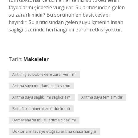
tüm doktorlar ve uzmanlar temiz su tüketmenin
faydalarını şiddetle vurgular. Su arıtıcısından gelen
su zararlı mıdır? Bu sorunun en basit cevabı
hayırdır. Su arıtıcısından gelen suyu içmenin insan
sağlığı üzerinde herhangi bir zararlı etkisi yoktur.
Tarih:
Makaleler
Arıtılmış su böbreklere zarar verir mi
Arıtma suyu mu damacana su mu
Arıtma suyu sağlıklı mı sağlıksız mı
Arıtma suyu temiz midir
Brita filtre mineralleri öldürür mü
Damacana su mu su arıtma cihazı mı
Doktorların tavsiye ettiği su arıtma cihazı hangisi