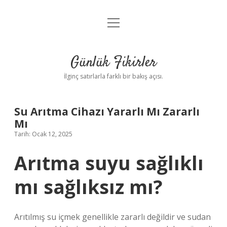
menüyü
Anasayfa
aç
Gizlilik Politikası
Günlük Fikirler
Yasal Uyarı
İlginç satırlarla farklı bir bakış açısı.
Hakkımızda
Su Arıtma Cihazı Yararlı Mı Zararlı
Mı
Tarih: Ocak 12, 2025
Arıtma suyu sağlıklı
mı sağlıksız mı?
Arıtılmış su içmek genellikle zararlı değildir ve sudan